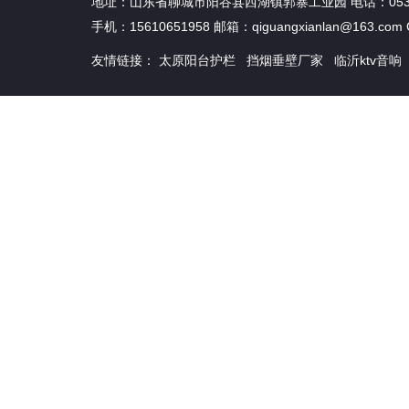
地址：山东省聊城市阳谷县西湖镇郭寨工业园 电话：0539-85
手机：15610651958 邮箱：qiguangxianlan@163.com 
友情链接：
太原阳台护栏
挡烟垂壁厂家
临沂ktv音响